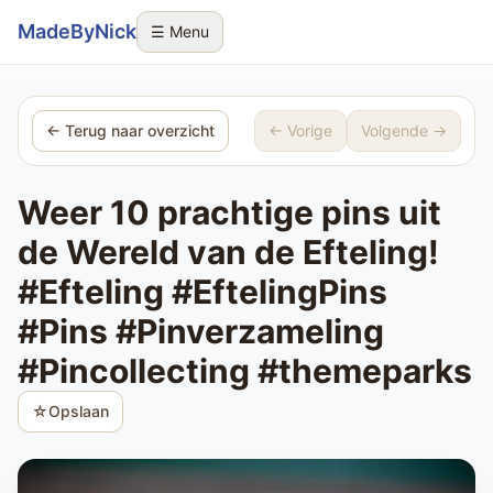
Sla navigatie over
MadeByNick
☰ Menu
← Terug naar overzicht
← Vorige
Volgende →
Weer 10 prachtige pins uit
de Wereld van de Efteling!
#Efteling #EftelingPins
#Pins #Pinverzameling
#Pincollecting #themeparks
☆
Opslaan